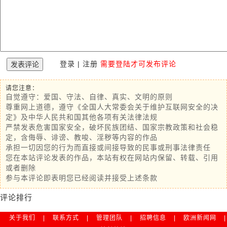
登录
|
注册
需要登陆才可发布评论
请您注意：
自觉遵守：爱国、守法、自律、真实、文明的原则
尊重网上道德，遵守《全国人大常委会关于维护互联网安全的决
定》及中华人民共和国其他各项有关法律法规
严禁发表危害国家安全，破坏民族团结、国家宗教政策和社会稳
定，含侮辱、诽谤、教唆、淫秽等内容的作品
承担一切因您的行为而直接或间接导致的民事或刑事法律责任
您在本站评论发表的作品，本站有权在网站内保留、转载、引用
或者删除
参与本评论即表明您已经阅读并接受上述条款
评论排行
关于我们
|
联系方式
|
管理团队
|
招聘信息
|
欧洲新闻网
|