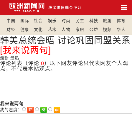
中国
国际
社会
娱乐
时尚
民生
科技
旅游
体育
财经
健康
文化
艺术
人物
家居
公益
视频
华人
韩美总统会晤 讨论巩固同盟关系
[我来说两句]
最新
最热
评论列表
（评论
0
）以下网友评论只代表网友个人观
点，不代表本站观点。
我来说两句
我的态度：