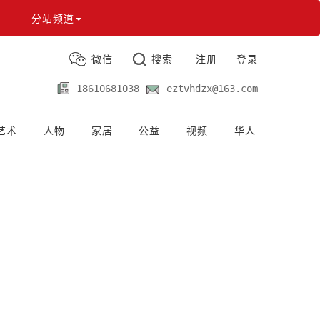
分站频道
微信
搜索
注册
登录
18610681038
eztvhdzx@163.com
艺术
人物
家居
公益
视频
华人