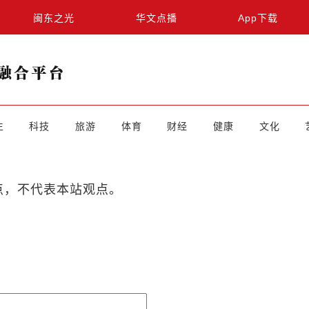
闽东之光
华文点播
App下载
生
科技
旅游
体育
财经
健康
文化
点，不代表本站观点。