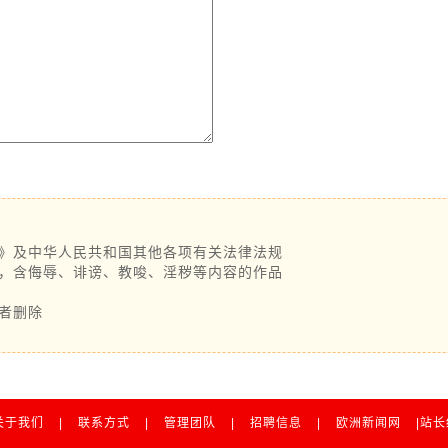
》及中华人民共和国其他各项有关法律法规
，含侮辱、诽谤、教唆、淫秽等内容的作品
者删除
关于我们
|
联系方式
|
管理团队
|
招聘信息
|
欧洲新闻网
|站