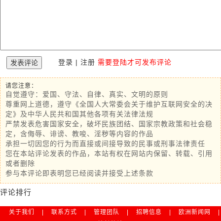
登录
|
注册
需要登陆才可发布评论
请您注意：
自觉遵守：爱国、守法、自律、真实、文明的原则
尊重网上道德，遵守《全国人大常委会关于维护互联网安全的决
定》及中华人民共和国其他各项有关法律法规
严禁发表危害国家安全，破坏民族团结、国家宗教政策和社会稳
定，含侮辱、诽谤、教唆、淫秽等内容的作品
承担一切因您的行为而直接或间接导致的民事或刑事法律责任
您在本站评论发表的作品，本站有权在网站内保留、转载、引用
或者删除
参与本评论即表明您已经阅读并接受上述条款
评论排行
关于我们
|
联系方式
|
管理团队
|
招聘信息
|
欧洲新闻网
|