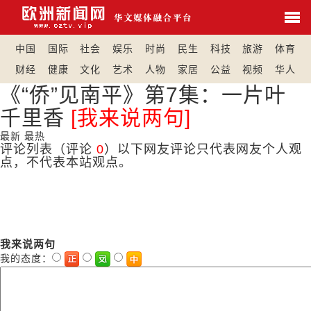
中国
国际
社会
娱乐
时尚
民生
科技
旅游
体育
财经
健康
文化
艺术
人物
家居
公益
视频
华人
《“侨”见南平》第7集：一片叶
千里香
[我来说两句]
最新
最热
评论列表
（评论
0
）以下网友评论只代表网友个人观
点，不代表本站观点。
我来说两句
我的态度：