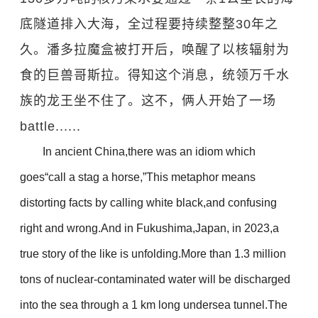
底隧道排入大海，全过程要持续整整30年之
久。潘多拉魔盒被打开后，唤醒了以核辐射为
食的巨兽哥斯拉。得知这个消息，统领万千水
族的龙王坐不住了。这不，俩人开始了一场
battle......
In ancient China,there was an idiom which
goes“call a stag a horse,”This metaphor means
distorting facts by calling white black,and confusing
right and wrong.And in Fukushima,Japan, in 2023,a
true story of the like is unfolding.More than 1.3 million
tons of nuclear-contaminated water will be discharged
into the sea through a 1 km long undersea tunnel.The