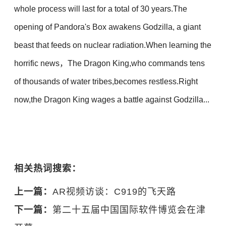
whole process will last for a total of 30 years.The
opening of Pandora's Box awakens Godzilla, a giant
beast that feeds on nuclear radiation.When learning the
horrific news，The Dragon King,who commands tens
of thousands of water tribes,becomes restless.Right
now,the Dragon King wages a battle against Godzilla...
相关热词搜索：
上一篇：
AR视频访谈：C919的飞天路
下一篇：
第二十五届中国国际软件博览会在津