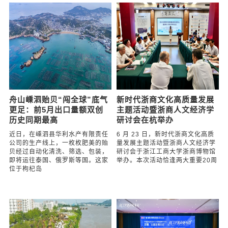
舟山嵊泗贻贝“闯全球”底气
新时代浙商文化高质量发展
更足：前5月出口量额双创
主题活动暨浙商人文经济学
历史同期最高
研讨会在杭举办
近日，在嵊泗县华利水产有限责任
6 月 23 日，新时代浙商文化高质
公司的生产线上，一枚枚肥美的贻
量发展主题活动暨浙商人文经济学
贝经过自动化清洗、筛选、包装，
研讨会于浙江工商大学浙商博物馆
即将运往泰国、俄罗斯等国。这家
举办。本次活动恰逢两大重要20周
位于枸杞岛