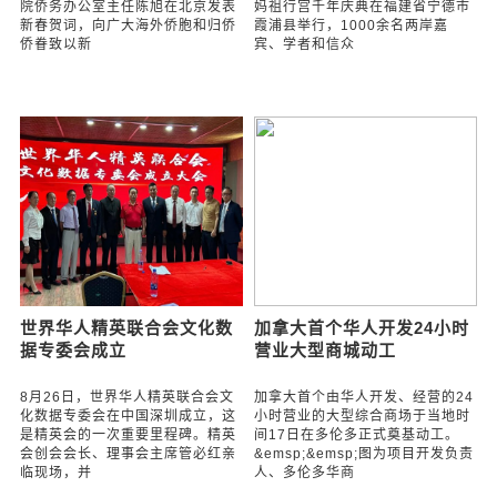
院侨务办公室主任陈旭在北京发表
妈祖行宫千年庆典在福建省宁德市
新春贺词，向广大海外侨胞和归侨
霞浦县举行，1000余名两岸嘉
侨眷致以新
宾、学者和信众
世界华人精英联合会文化数
加拿大首个华人开发24小时
据专委会成立
营业大型商城动工
8月26日，世界华人精英联合会文
加拿大首个由华人开发、经营的24
化数据专委会在中国深圳成立，这
小时营业的大型综合商场于当地时
是精英会的一次重要里程碑。精英
间17日在多伦多正式奠基动工。
会创会会长、理事会主席管必红亲
&emsp;&emsp;图为项目开发负责
临现场，并
人、多伦多华商