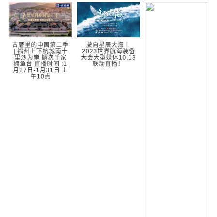
古厝里的中国第二季
驶向星辰大海｜
| 福州上下杭城南十
2023世界航海装备
里沙为岸 鳞次千家
大会大型媒体10.13
拥鱼台 直播时间 :1
联动直播！
月27日-1月31日 上
午10点