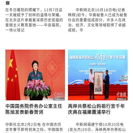
章
在冬日暖阳的照耀下，12月7日这
中新网北京10月18日电(记者
一天被赋予了别样的温情与荣耀。
韩辉)如今，华裔秘鲁人已成为秘鲁
在北京这片承载着深厚历史底蕴的
社会的重要组成部分，许多人在政
爱国主义教育基地——中良福苑，
治、经济、文化等领域取得了卓越
一场以铭记
成就，华
中国国务院侨务办公室主任
两岸共祭松山妈祖行宫千年
陈旭发表新春贺词
庆典在福建霞浦举行
中新社北京2月2日电 在中国农历
中新网福建宁德10月20日电
龙年春节即将到来之际，中国国务
(吴允杰)20日，海峡两岸共祭松山