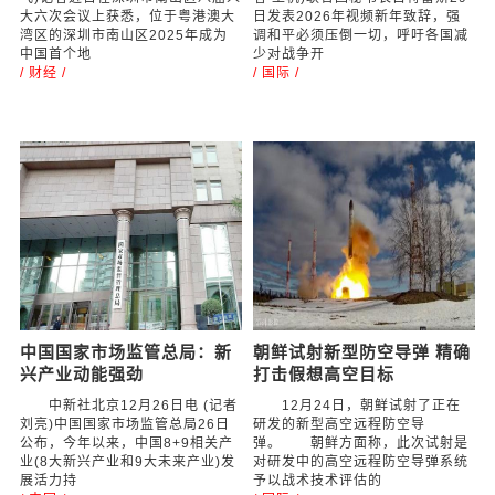
大六次会议上获悉，位于粤港澳大
日发表2026年视频新年致辞，强
湾区的深圳市南山区2025年成为
调和平必须压倒一切，呼吁各国减
中国首个地
少对战争开
/ 财经 /
/ 国际 /
中国国家市场监管总局：新
朝鲜试射新型防空导弹 精确
兴产业动能强劲
打击假想高空目标
中新社北京12月26日电 (记者
12月24日，朝鲜试射了正在
刘亮)中国国家市场监管总局26日
研发的新型高空远程防空导
公布，今年以来，中国8+9相关产
弹。 朝鲜方面称，此次试射是
业(8大新兴产业和9大未来产业)发
对研发中的高空远程防空导弹系统
展活力持
予以战术技术评估的