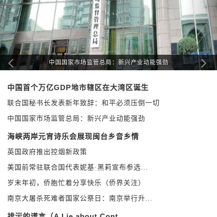
朝鲜试射新型防空导弹 精确打击假想高空目标
中国首个万亿GDP地市辖区在大湾区诞生
联合国秘书长发表新年致辞：和平必须压倒一切
中国国家市场监管总局：新兴产业动能强劲
海峡两岸元宵诗乐会展现闽台乡音乡情
英国政府推出控烟新政策
美国前常驻联合国代表妮基·黑莉宣布参选...
岁末年初，侨胞忙着分享快乐（侨界关注）
南京大屠杀死难者国家公祭日：南京举行升...
排污的谎言（A Lie about Cont...