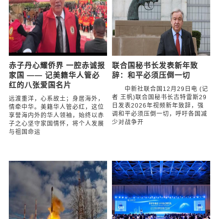
赤子丹心耀侨界 一腔赤诚报
联合国秘书长发表新年致
家国 —— 记美籍华人管必
辞：和平必须压倒一切
红的八张爱国名片
中新社联合国12月29日电 (记
者 王帆)联合国秘书长古特雷斯29
远渡重洋，心系故土；身居海外，
日发表2026年视频新年致辞，强
情牵中华。美籍华人管必红，这位
调和平必须压倒一切，呼吁各国减
享誉海内外的华人领袖，始终以赤
少对战争开
子之心坚守家国情怀，将个人发展
与祖国命运