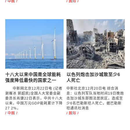
/ 中国 /
/ 国际 /
十八大以来中国是全球能耗
以色列炮击加沙城致至少6
强度降低最快的国家之一
人死亡
中新网北京12月22日电 (记者
中新社北京12月20日电 综合消
谢雁冰 郭超凯)全国人大常委会副
息：以色列军队当地时间19日晚炮
委员长肖捷22日表示，中共十八大
击加沙城东部图法居民区，造成至
以来，中国万元GDP能耗累计下降
少6名巴勒斯坦人死亡。据巴勒斯
27 2%，
坦通讯社消息
/ 中国 /
/ 国际 /