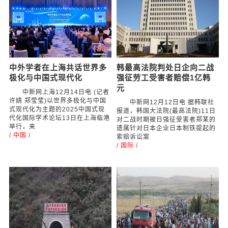
中外学者在上海共话世界多
韩最高法院判处日企向二战
极化与中国式现代化
强征劳工受害者赔偿1亿韩
元
中新网上海12月14日电 (记者
许婧 郑莹莹)以世界多极化与中国
中新网12月12日电 据韩联社
式现代化为主题的2025中国式现
报道，韩国大法院(最高法院)11日
代化国际学术论坛13日在上海临港
对二战时期被日强征受害者郑某的
举行，来
遗属针对日本企业日本制铁提起的
/ 中国 /
索赔诉讼案
/ 国际 /