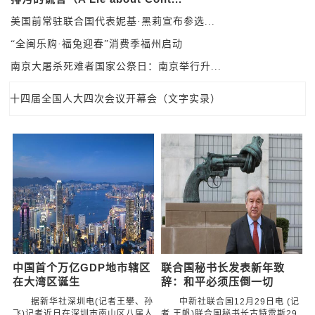
美国前常驻联合国代表妮基·黑莉宣布参选...
“全闽乐购·福兔迎春”消费季福州启动
南京大屠杀死难者国家公祭日：南京举行升...
十四届全国人大四次会议开幕会（文字实录）
赋能中国品牌全球发声 EZTV欧洲华文电视台“...
联合国秘书长发表新年致辞：和平必须压倒一切
中国国家市场监管总局：新兴产业动能强劲
朝鲜试射新型防空导弹 精确打击假想高空目标
十八大以来中国是全球能耗强度降低最快的国家之一
以色列炮击加沙城致至少6人死亡
海南自贸港启动全岛封关
世卫组织：全球流感处于季节性流行水平
中外学者在上海共话世界多极化与中国式现代化
中国首个万亿GDP地市辖区
联合国秘书长发表新年致
在大湾区诞生
辞：和平必须压倒一切
据新华社深圳电(记者王攀、孙
中新社联合国12月29日电 (记
飞)记者近日在深圳市南山区八届人
者 王帆)联合国秘书长古特雷斯29