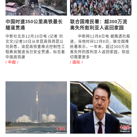
中国时速350公里高铁最长
联合国难民署：超300万流
隧道贯通
离失所叙利亚人返回家园
中新社北京12月10日电 (记者 刘
中新网12月8日电 据路透社报
文文)记者10日从京昆高铁西昆公
道，当地时间12月8日，联合国难
司获悉，渝昆高铁重难点控制性工
民署表示，一年来，超过300万流
程彝良隧道当日安全贯通，标志着
离失所的叙利亚人返回家园，但迫
中国高铁建
切需要更多
/ 中国 /
/ 国际 /