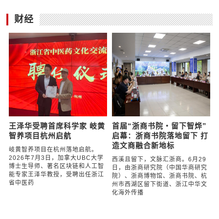
财经
王泽华受聘首席科学家 岐黄
首届“浙商书院・留下智烨”
智养项目杭州启航
启幕：浙商书院落地留下 打
造文商融合新地标
岐黄智养项目在杭州落地启航。
2026年7月3日，加拿大UBC大学
西溪且留下，文脉汇浙商。6月29
博士生导师、著名区块链和人工智
日，由浙商研究院（中国华商研究
能专家王泽华教授，受聘出任浙江
院）、浙商博物馆、浙商书院、杭
省中医药
州市西湖区留下街道、浙江中华文
化海外传播