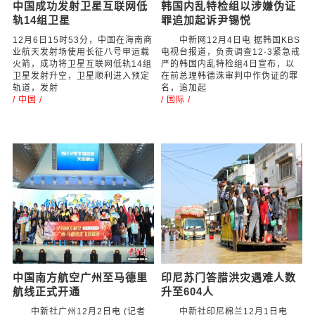
中国成功发射卫星互联网低
韩国内乱特检组以涉嫌伪证
轨14组卫星
罪追加起诉尹锡悦
12月6日15时53分，中国在海南商
中新网12月4日电 据韩国KBS
业航天发射场使用长征八号甲运载
电视台报道，负责调查12·3紧急戒
火箭，成功将卫星互联网低轨14组
严的韩国内乱特检组4日宣布，以
卫星发射升空，卫星顺利进入预定
在前总理韩德洙审判中作伪证的罪
轨道，发射
名，追加起
/ 中国 /
/ 国际 /
中国南方航空广州至马德里
印尼苏门答腊洪灾遇难人数
航线正式开通
升至604人
中新社广州12月2日电 (记者
中新社印尼棉兰12月1日电