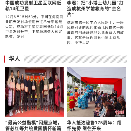
中国成功发射卫星互联网低
李君：把“小博士幼儿园”打
轨14组卫星
造成杭州学前教育的“金名
片”
12月6日15时53分，中国在海南商
业航天发射场使用长征八号甲运载
杭州市临平区中心人民路上，一座
火箭，成功将卫星互联网低轨14组
风格别致的现代化幼儿园仿佛一颗
卫星发射升空，卫星顺利进入预定
璀璨的明珠静静地诉说着育人的故
轨道，发射
事，它就是远近闻名小博士幼儿
园。小博士幼
华人
“最美公益楷模”闪耀京城，
华人抵达秘鲁175周年：缅
管必红等共绘爱国情怀新篇
怀先侨 继往开来