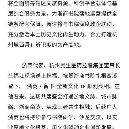
将全面统筹辖区文旅资源、科创平台载体与基
层综合服务力量，为浙商书院落地运营提供全
链条配套保障。街道将与书院深度政企联动，
充分激活本土历史文化内生动力，合力打造杭
州城西具有辨识度的文产高地。
浙商代表、杭州民生医药控股集团董事长
竺福江现场送上祝福，祝贺浙商书院扎根西溪
留下、“浙商・留下”全新文化 IP 顺利亮相。在
他看来，这场共建盛会打通浙地文脉、城市脉
络、浙商商脉，实现三者共生相融；后续广大
浙商也将持续参与书院研学、沙龙交流，以实
业厚植文化根基，用文化驱动企业创新发展。