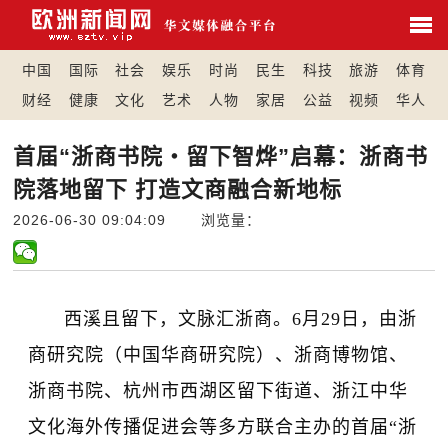
中国
国际
社会
娱乐
时尚
民生
科技
旅游
体育
财经
健康
文化
艺术
人物
家居
公益
视频
华人
首届“浙商书院・留下智烨”启幕：浙商书
院落地留下 打造文商融合新地标
2026-06-30 09:04:09 浏览量：
西溪且留下，文脉汇浙商。6月29日，由浙
商研究院（中国华商研究院）、浙商博物馆、
浙商书院、杭州市西湖区留下街道、浙江中华
文化海外传播促进会等多方联合主办的首届“浙