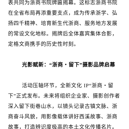
表共同为浙商书院牌匾揭幕。这标志浙商书院
在全省布局再添重要支点，成为传承浙学、弘
扬四千精神、培育新生代浙商、服务地方发展
的常设文化地标。揭牌后全体嘉宾集体合影，
定格文商携手的历史性时刻。
光影赋新：“浙商・留下”摄影品牌启幕
活动压轴环节，全新文化 IP“浙商・留
下”正式发布。未来将组织企业家、摄影创作者
深入留下街巷山水，以镜头记录古镇文脉、浙
商奋斗风貌，用影像载体讲好西溪故事、浙商
故事，打造辨识度极高的本土文化传播名片。