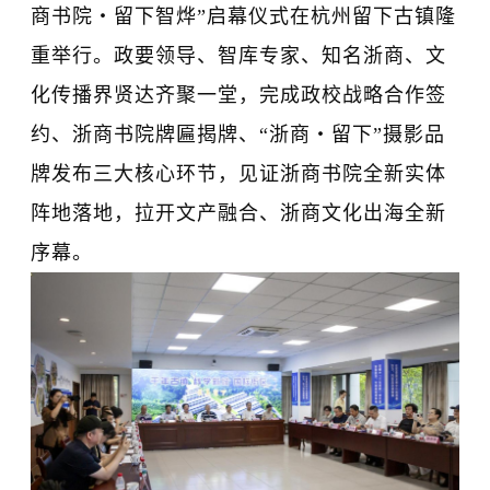
商书院・留下智烨”启幕仪式在杭州留下古镇隆
重举行。政要领导、智库专家、知名浙商、文
化传播界贤达齐聚一堂，完成政校战略合作签
约、浙商书院牌匾揭牌、“浙商・留下”摄影品
牌发布三大核心环节，见证浙商书院全新实体
阵地落地，拉开文产融合、浙商文化出海全新
序幕。