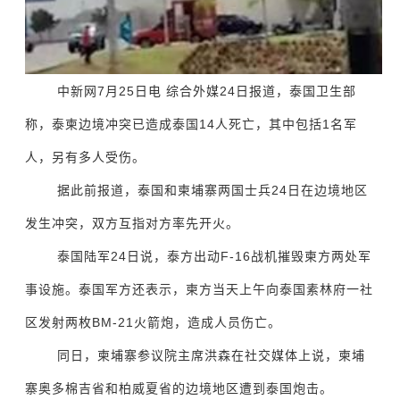
中新网7月25日电 综合外媒24日报道，泰国卫生部
称，泰柬边境冲突已造成泰国14人死亡，其中包括1名军
人，另有多人受伤。
据此前报道，泰国和柬埔寨两国士兵24日在边境地区
发生冲突，双方互指对方率先开火。
泰国陆军24日说，泰方出动F-16战机摧毁柬方两处军
事设施。泰国军方还表示，柬方当天上午向泰国素林府一社
区发射两枚BM-21火箭炮，造成人员伤亡。
同日，柬埔寨参议院主席洪森在社交媒体上说，柬埔
寨奥多棉吉省和柏威夏省的边境地区遭到泰国炮击。