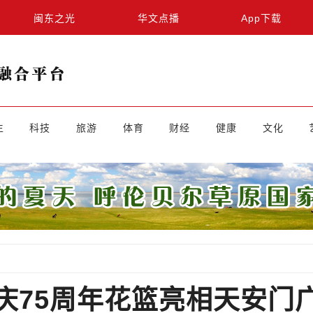
闽东之光
华文点播
App下载
生
科技
旅游
体育
财经
健康
文化
庆75周年花篮亮相天安门