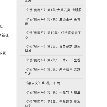
采展
《“侨”见南平》第1集:大美武夷 情殷殷
《“侨”见南平》第2集：生态南平 茶菁
菁
似
《“侨”见南平》第10集：红纸寄情游子
家新征
心
《“侨”见南平》第9集：青白瓷韵 印象
浦城
摆放花
《“侨”见南平》第7集：一片叶 千里香
《“侨”见南平》第5集：朱子故里 文旅
胜地
《惠安女》第5集：石魂
《“侨”见南平》第8集：一根竹 万物生
《“侨”见南平》第6集：千年建盏 重放
异彩