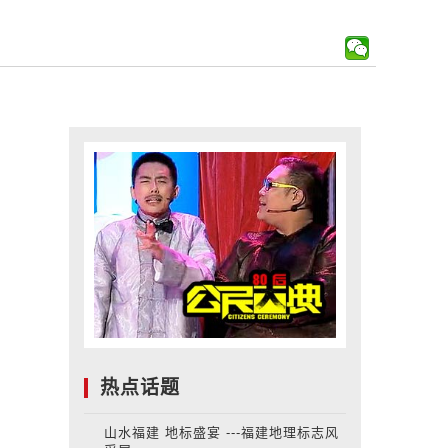
热点话题
山水福建 地标盛宴 ---福建地理标志风