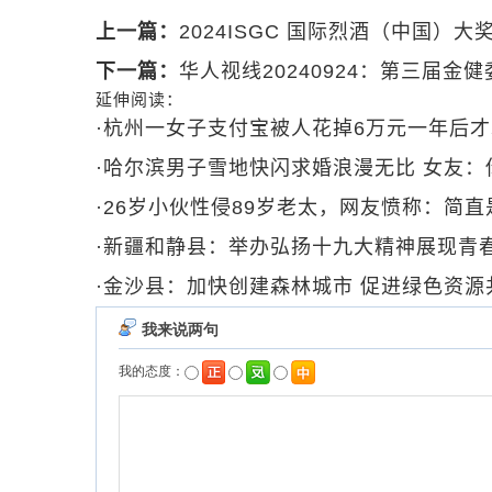
上一篇：
2024ISGC 国际烈酒（中国）
下一篇：
华人视线20240924：第三届
延伸阅读：
·
杭州一女子支付宝被人花掉6万元一年后
·
哈尔滨男子雪地快闪求婚浪漫无比 女友：
·
26岁小伙性侵89岁老太，网友愤称：简
·
新疆和静县：举办弘扬十九大精神展现青
·
金沙县：加快创建森林城市 促进绿色资源