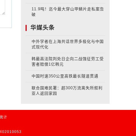
11.9吨！迄今最大穿山甲鳞片走私案告
破
华媒头条
中外学者在上海共话世界多极化与中国
式现代化
韩最高法院判处日企向二战强征劳工受
害者赔偿1亿韩元
中国时速350公里高铁最长隧道贯通
联合国难民署：超300万流离失所叙利
亚人返回家园
长统计
02010053