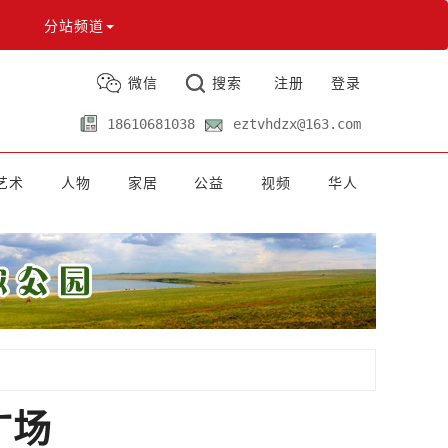
分站频道
微信
搜索
注册
登录
18610681038
eztvhdzx@163.com
艺术
人物
家居
公益
视频
华人
广场