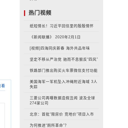
热门视频
纸短情长！习近平回信里的殷殷情怀
《新闻联播》 2020年2月1日
[视频]四海同庆新春 海外共品年味
坚定不移从严治党 驰而不息狠反“四风”
铁路部门推出购买火车票微信支付功能
美国海军一军机坠入冲绳附近海域 3人
失踪
三菱公司再曝数据造假丑闻 波及全球
274家公司
北京：首批“限房价 竞地价”项目入市
为何推进“厕所革命”？