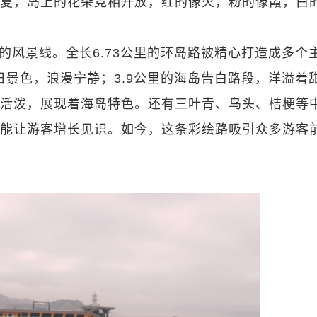
夏，岛上的花朵竞相开放，红的像火，粉的像霞，白
的风景线。全长6.73公里的环岛路被精心打造成多个
日景色，浪漫宁静；3.9公里的海岛告白路段，洋溢着
活泼，展现着海岛特色。还有三叶青、乌头、桔梗等
能让游客增长见识。如今，这条彩绘路吸引众多游客