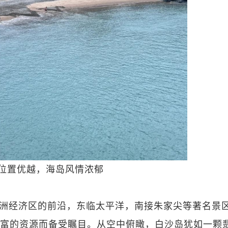
位置优越，海岛风情浓郁
洲经济区的前沿，东临太平洋，南接朱家尖等著名景
富的资源而备受瞩目。从空中俯瞰，白沙岛犹如一颗