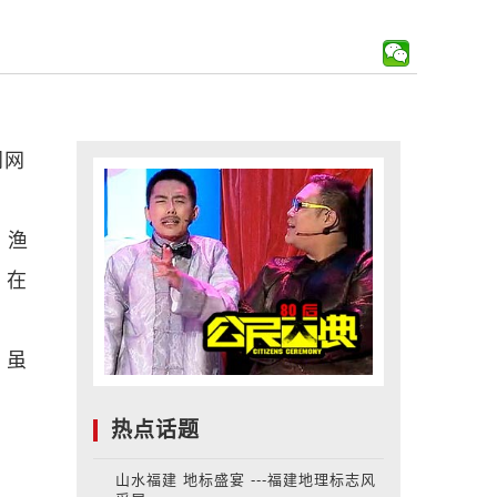
闻网
，渔
，在
，虽
热点话题
山水福建 地标盛宴 ---福建地理标志风