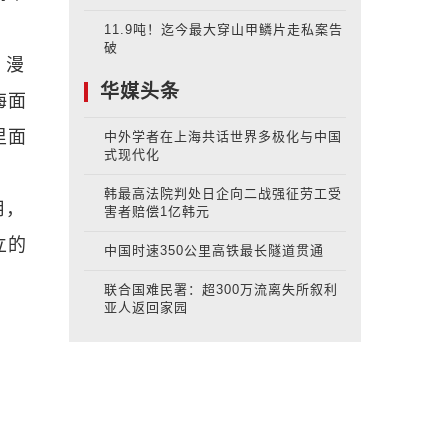
11.9吨！迄今最大穿山甲鳞片走私案告
破
。漫
华媒头条
海面
里面
中外学者在上海共话世界多极化与中国
式现代化
韩最高法院判处日企向二战强征劳工受
用，
害者赔偿1亿韩元
立的
中国时速350公里高铁最长隧道贯通
联合国难民署：超300万流离失所叙利
亚人返回家园