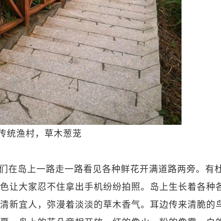
传统渔村，草木葱茏
们在岛上一路走一路看见各种鲜花开满道路两旁。有
色让大家忍不住拿出手机纷纷拍照。岛上生长着各种
清新宜人，弥漫着淡淡的草木香气。耳边传来清脆的