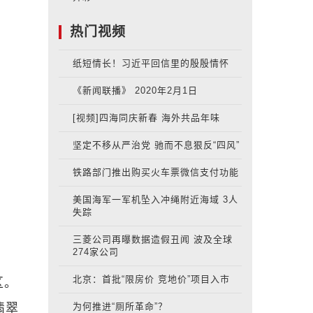
热门视频
纸短情长！习近平回信里的殷殷情怀
《新闻联播》 2020年2月1日
[视频]四海同庆新春 海外共品年味
坚定不移从严治党 驰而不息狠反“四风”
铁路部门推出购买火车票微信支付功能
美国海军一军机坠入冲绳附近海域 3人
失踪
三菱公司再曝数据造假丑闻 波及全球
274家公司
北京：首批“限房价 竞地价”项目入市
区。
为何推进“厕所革命”？
翡翠