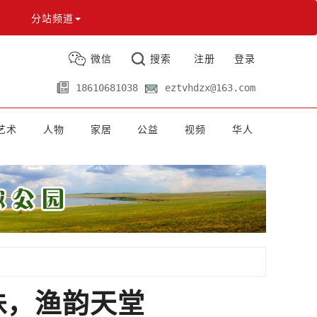
分站频道
微信
搜索
注册
登录
18610681038
eztvhdzx@163.com
艺术
人物
家居
公益
视频
华人
珠，渔韵天堂