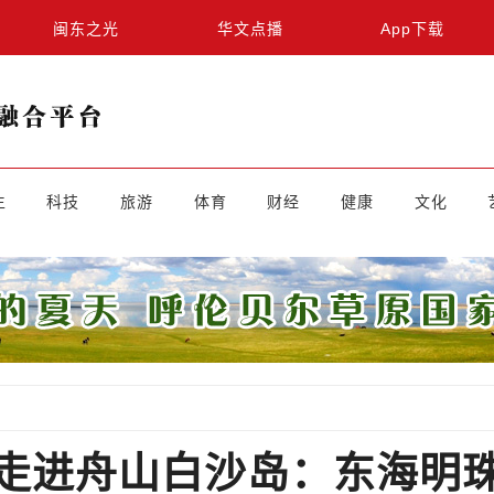
闽东之光
华文点播
App下载
生
科技
旅游
体育
财经
健康
文化
走进舟山白沙岛：东海明