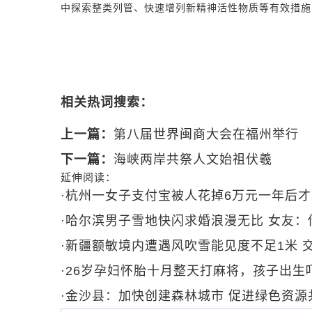
中探索整类列管、快速增列新精神活性物质等有效措施
相关热词搜索：
上一篇：
第八届世界闽商大会在福州举行
下一篇：
海峡两岸共祭人文始祖伏羲
延伸阅读：
·
杭州一女子支付宝被人花掉6万元一年后
·
哈尔滨男子雪地快闪求婚浪漫无比 女友：
·
新疆额敏境内遭遇风吹雪能见度不足1米 
·
26岁孕妇怀胎十月整天打麻将，孩子出生
·
金沙县：加快创建森林城市 促进绿色资源