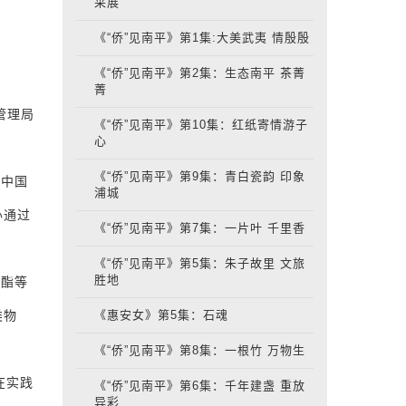
采展
《“侨”见南平》第1集:大美武夷 情殷殷
《“侨”见南平》第2集：生态南平 茶菁
菁
管理局
《“侨”见南平》第10集：红纸寄情游子
心
《“侨”见南平》第9集：青白瓷韵 印象
，中国
浦城
办通过
《“侨”见南平》第7集：一片叶 千里香
《“侨”见南平》第5集：朱子故里 文旅
胜地
咪酯等
类物
《惠安女》第5集：石魂
《“侨”见南平》第8集：一根竹 万物生
在实践
《“侨”见南平》第6集：千年建盏 重放
异彩