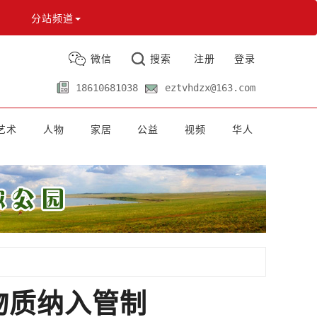
分站频道
微信
搜索
注册
登录
18610681038
eztvhdzx@163.com
艺术
人物
家居
公益
视频
华人
物质纳入管制