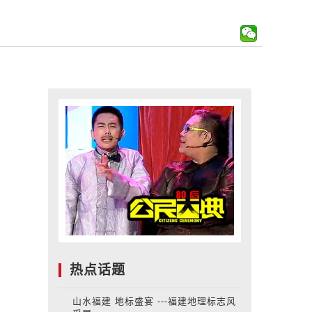
热点话题
山水福建 地标盛宴 ---福建地理标志风