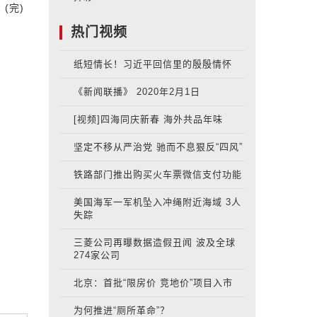
(完)
热门视频
纸短情长！习近平回信里的殷殷情怀
《新闻联播》 2020年2月1日
[视频]四海同庆新春 海外共品年味
坚定不移从严治党 驰而不息狠反“四风”
铁路部门推出购买火车票微信支付功能
美国海军一军机坠入冲绳附近海域 3人
失踪
三菱公司再曝数据造假丑闻 波及全球
274家公司
北京：首批“限房价 竞地价”项目入市
为何推进“厕所革命”？