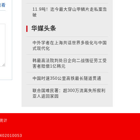
11.9吨！迄今最大穿山甲鳞片走私案告
破
华媒头条
中外学者在上海共话世界多极化与中国
式现代化
韩最高法院判处日企向二战强征劳工受
害者赔偿1亿韩元
中国时速350公里高铁最长隧道贯通
联合国难民署：超300万流离失所叙利
亚人返回家园
长统计
02010053