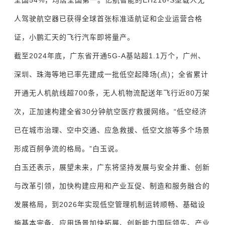
全国54%，均居全国第一。亿航智能的EH216-S型载人无
人驾驶航空器已获得全球首张标准适航证和企业运营合格
证，小鹏汇天的飞行汽车即将量产。
截至2024年底，广东省开通5G-A基站超1.1万个，广州、
深圳、珠海等地已率先建成一批低空起降场(点)；全省累计
开通无人机航线超700条，无人机物流配送年飞行近80万架
次，正加速构建全省30分钟航空医疗救援网络。“低空经济
已在城市治理、空中交通、应急救援、低空文旅等多个场景
形成百舸争流的格局。”白玉说。
白玉还表示，展望未来，广东将坚持发展与安全并重、创新
与改革引领，加快构建应用和产业互促、制造和服务融合的
发展格局，到2026年实现低空管理机制运转顺畅、基础设
施基本完备、应用场景加快拓展、创新能力国际领先、产业