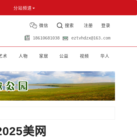
分站频道
微信
搜索
注册
登录
18610681038
eztvhdzx@163.com
艺术
人物
家居
公益
视频
华人
025美网