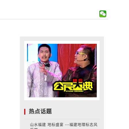
热点话题
山水福建 地标盛宴 ---福建地理标志风