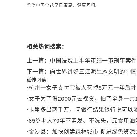
希望中国金花早日康复，健康回归。
相关热词搜索：
上一篇：
中国法院上半年审结一审刑事案件5
下一篇：
向世界讲好三江源生态文明的中国
延伸阅读：
·
杭州一女子支付宝被人花掉6万元一年后
·
女子为了借2000元去裸贷，拍了全身一共
·
卡里多出两千万，问银行结果银行说可以
·
85岁老人70年不剪发、不洗头，靠食用
·
金沙县：加快创建森林城市 促进绿色资源