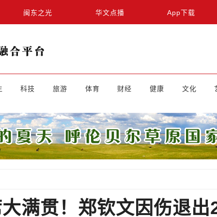
闽东之光
华文点播
App下载
生
科技
旅游
体育
财经
健康
文化
大满贯！郑钦文因伤退出2