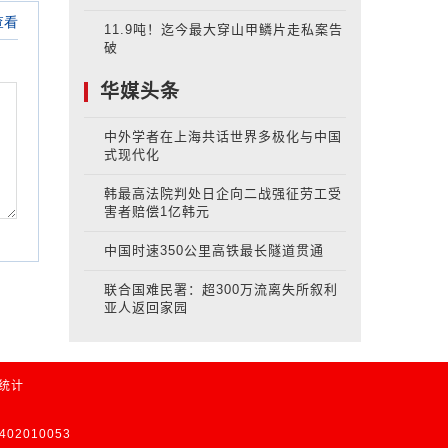
11.9吨！迄今最大穿山甲鳞片走私案告
破
华媒头条
中外学者在上海共话世界多极化与中国
式现代化
韩最高法院判处日企向二战强征劳工受
害者赔偿1亿韩元
中国时速350公里高铁最长隧道贯通
联合国难民署：超300万流离失所叙利
亚人返回家园
长统计
02010053