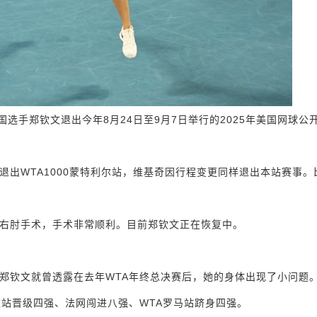
选手郑钦文退出今年8月24日至9月7日举行的2025年美国网球公
伤退出WTA1000蒙特利尔站，维基奇因行程变更同样退出本站赛事。
成右肘手术，手术非常顺利。目前郑钦文正在恢复中。
郑钦文就曾透露在去年WTA年终总决赛后，她的身体出现了小问题
敦站晋级四强、法网闯进八强、WTA罗马站跻身四强。