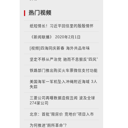
热门视频
纸短情长！习近平回信里的殷殷情怀
《新闻联播》 2020年2月1日
[视频]四海同庆新春 海外共品年味
坚定不移从严治党 驰而不息狠反“四风”
铁路部门推出购买火车票微信支付功能
美国海军一军机坠入冲绳附近海域 3人
失踪
三菱公司再曝数据造假丑闻 波及全球
274家公司
北京：首批“限房价 竞地价”项目入市
为何推进“厕所革命”？