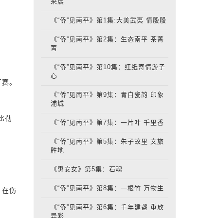
采展
《“侨”见南平》第1集:大美武夷 情殷殷
《“侨”见南平》第2集：生态南平 茶菁
菁
《“侨”见南平》第10集：红纸寄情游子
心
开赛。
《“侨”见南平》第9集：青白瓷韵 印象
浦城
比勒
《“侨”见南平》第7集：一片叶 千里香
《“侨”见南平》第5集：朱子故里 文旅
胜地
《惠安女》第5集：石魂
《“侨”见南平》第8集：一根竹 万物生
。在伤
《“侨”见南平》第6集：千年建盏 重放
异彩