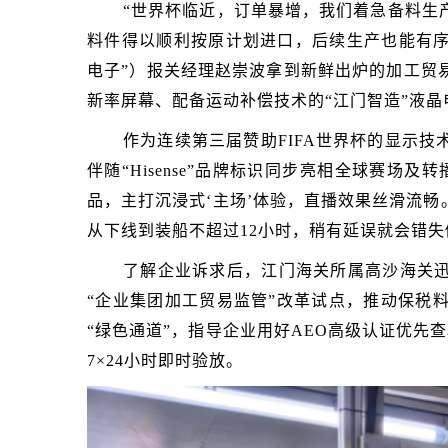
“世界杯临近，订单暴增，我们着急备料生
料件得以顺利按原计划进口，后续生产也能有序
电子”）报关经理赵崇波拿到新鲜出炉的加工贸
新率屏幕、配备运动补偿技术的“江门智造”液晶
作为连续第三届赞助FIFA世界杯的显示
伴随“Hisense”品牌标识同步亮相全球赛场
品，主打沉浸式‘主场’体验，直播效果丝滑流畅
从下线到装船不超过12小时，稍有延误就会错失
了解企业诉求后，江门海关所属高沙海关迅
“企业集团加工贸易监管”改革试点，推动保税
“绿色通道”，指导企业用好AEO高级认证优先
7×24小时即时验放。