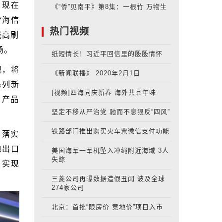
。现在
《“侨”见南平》第8集：一根竹 万物生
“海信
热门视频
载高刷
场。
纸短情长！习近平回信里的殷殷情怀
视，将
《新闻联播》 2020年2月1日
系列新
[视频]四海同庆新春 海外共品年味
，产品
坚定不移从严治党 驰而不息狠反“四风”
铁路部门推出购买火车票微信支付功能
，落实
电出口
美国海军一军机坠入冲绳附近海域 3人
失踪
，实现
三菱公司再曝数据造假丑闻 波及全球
274家公司
北京：首批“限房价 竞地价”项目入市