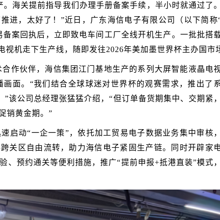
产。海关提前指导我们办理手册备案手续，半小时就通过了
推进，太好了！”近日，广东海信电子有限公司（以下简称
易备案回执后，立即致电车间工厂全线开机生产。一批批搭
电视机走下生产线，随即发往2026年美加墨世界杯主办国市
技术合作伙伴，海信集团江门基地生产的系列大屏智能液晶电
及转播画面。“我们结合全球球迷对世界杯的观赛需求，推出了
。”该公司总经理张猛猛介绍，“但订单备货期集中、交期紧
促销黄金期。”
速启动“一企一策”，依托加工贸易电子数据业务集中审核
料跨关区自由流转，助力海信电子紧固生产链。同时开辟家
查验、预约通关等便利措施，推广“提前申报+抵港直装”模式