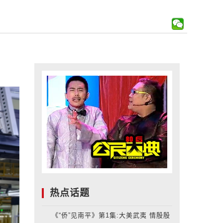
热点话题
《“侨”见南平》第1集:大美武夷 情殷殷