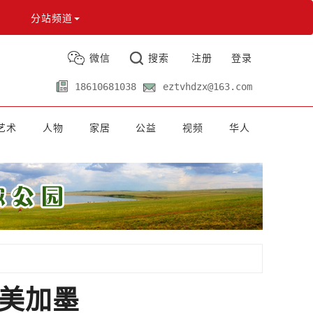
分站频道
微信
搜索
注册
登录
18610681038
eztvhdzx@163.com
艺术
人物
家居
公益
视频
华人
耀美加墨