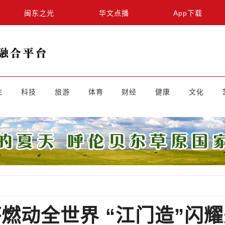
闽东之光
华文点播
App下载
生
科技
旅游
体育
财经
健康
文化
燃动全世界 “江门造”闪