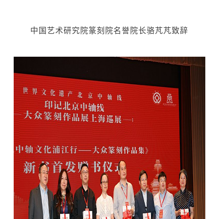
中国艺术研究院篆刻院名誉院长骆芃芃致辞