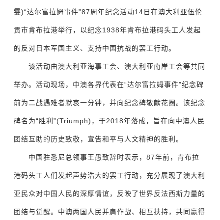
雯)“达尔富拉姆事件”87周年纪念活动14日在澳大利亚伍伦
贡市肯布拉港举行，以纪念1938年肯布拉港码头工人发起
的反对日本军国主义、支持中国抗战的罢工行动。
该活动由澳大利亚海事工会、澳大利亚南岸工会等共同
举办。活动现场，中澳各界代表在“达尔富拉姆事件”纪念碑
前为二战遇难者默哀一分钟，并向纪念碑敬献花圈。该纪念
碑名为“胜利”(Triumph)，于2018年落成，旨在向中澳人民
团结互助的历史致敬，宣告和平与人文精神的胜利。
中国驻悉尼总领事王愚致辞时表示，87年前，肯布拉
港码头工人们发起声势浩大的罢工行动，充分展现了澳大利
亚民众对中国人民的深厚情谊，反映了世界反法西斯力量的
团结与觉醒。中澳两国人民并肩作战、相互扶持，共同赢得