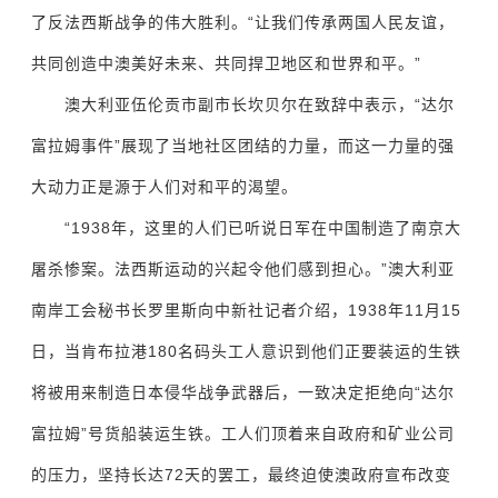
了反法西斯战争的伟大胜利。“让我们传承两国人民友谊，
共同创造中澳美好未来、共同捍卫地区和世界和平。”
澳大利亚伍伦贡市副市长坎贝尔在致辞中表示，“达尔
富拉姆事件”展现了当地社区团结的力量，而这一力量的强
大动力正是源于人们对和平的渴望。
“1938年，这里的人们已听说日军在中国制造了南京大
屠杀惨案。法西斯运动的兴起令他们感到担心。”澳大利亚
南岸工会秘书长罗里斯向
中新社
记者介绍，1938年11月15
日，当肯布拉港180名码头工人意识到他们正要装运的生铁
将被用来制造日本侵华战争武器后，一致决定拒绝向“达尔
富拉姆”号货船装运生铁。工人们顶着来自政府和矿业公司
的压力，坚持长达72天的罢工，最终迫使澳政府宣布改变